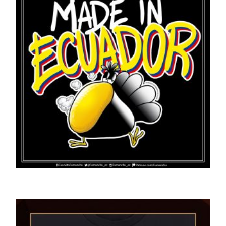
CAMISETAS
Fumanchú “Made in ECUADOR”
$
24