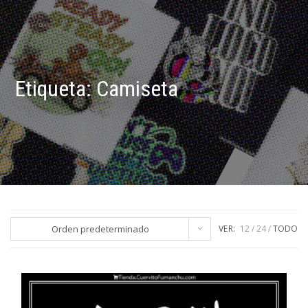
Etiqueta:
Camiseta
Orden predeterminado
VER:
12
24
TODO