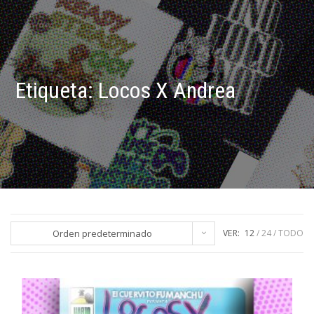
Etiqueta:
Locos X Andrea
Orden predeterminado
VER:
12
24
TODO